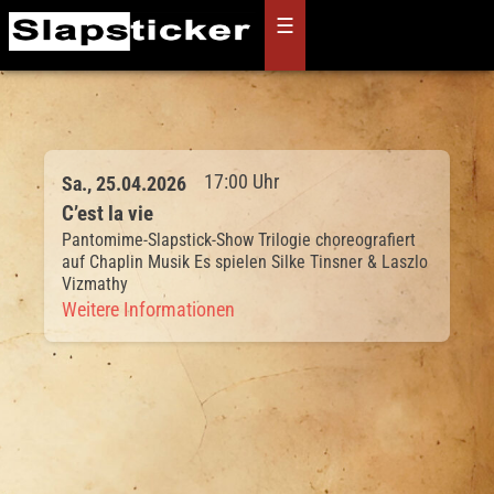
Skip
☰
to
content
17:00 Uhr
Sa., 25.04.2026
C’est la vie
Pantomime-Slapstick-Show Trilogie choreografiert
auf Chaplin Musik Es spielen Silke Tinsner & Laszlo
Vizmathy
Weitere Informationen