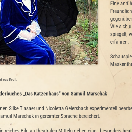
Eine anrü
Freundlich
gegenüber 
Wie sich u
spiegelt, 
erfahren.
Schauspie
Maskenthe
dreas Kroll.
nderbuches „Das Katzenhaus“ von Samuil Marschak
nen Silke Tinsner und Nicoletta Geiersbach experimentell bearbe
amuil Marschak in gereimter Sprache bereichert.
n reiches Bild an theatralen Mitteln neben einer, besonders heut