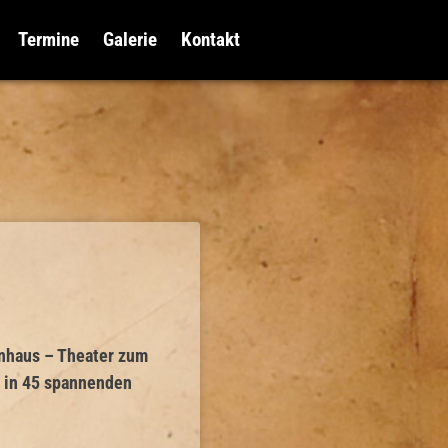
Termine
Galerie
Kontakt
nhaus – Theater zum
–
in 45 spannenden