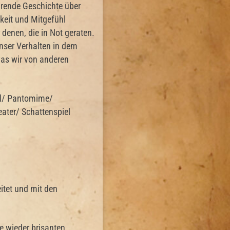
hrende Geschichte über
keit und Mitgefühl
denen, die in Not geraten.
nser Verhalten in dem
was wir von anderen
l/ Pantomime/
ater/ Schattenspiel
itet und mit den
e wieder brisanten